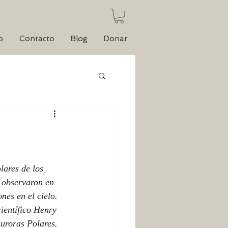
o
Contacto
Blog
Donar
lares de los 
e observaron en 
es en el cielo. 
científico Henry 
uroras Polares.