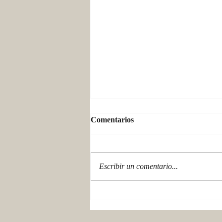
Comentarios
Escribir un comentario...
Andinilse: la primera mujer
en pisar el Hielo Patagónico
Sur