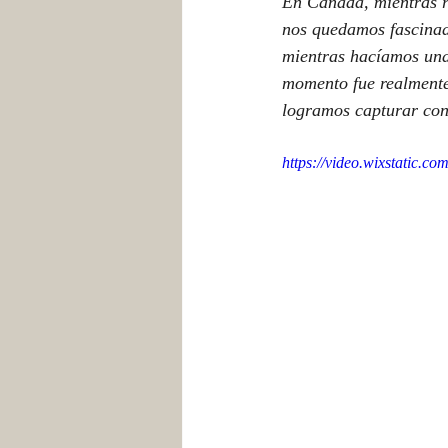
En Canadá, mientras re
nos quedamos fascinado
mientras hacíamos una
momento fue realmente
logramos capturar con
https://video.wixstatic.