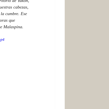
itorio de Yukón, 
uestras cabezas, 
 la cumbre. Ese 
oras que 
te Malaspina.
mp4