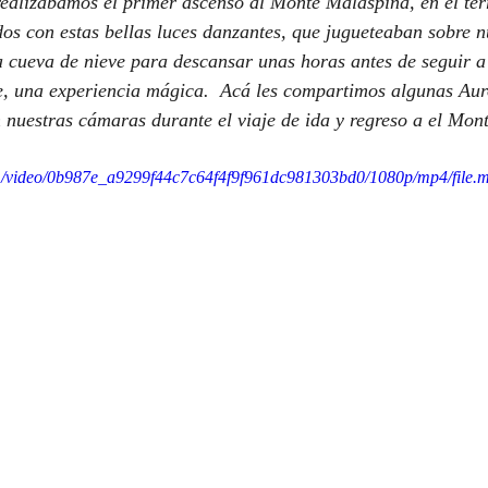
alizábamos el primer ascenso al Monte Malaspina, en el terr
s con estas bellas luces danzantes, que jugueteaban sobre n
 cueva de nieve para descansar unas horas antes de seguir a
, una experiencia mágica.  Acá les compartimos algunas Aur
 nuestras cámaras durante el viaje de ida y regreso a el Mon
com/video/0b987e_a9299f44c7c64f4f9f961dc981303bd0/1080p/mp4/file.