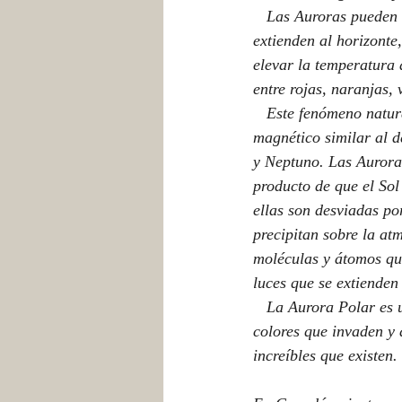
   Las Auroras pueden aparecer en forma de puntos luminosos o arcos muy alargados que se 
extienden al horizonte
elevar la temperatura 
entre rojas, naranjas,
   Este fenómeno natural ocurre también en otros planetas del sistema solar que tienen un campo 
magnético similar al d
y Neptuno. Las Auroras
producto de que el Sol
ellas son desviadas po
precipitan sobre la at
moléculas y átomos que
luces que se extienden
   La Aurora Polar es uno de los espectáculos naturales más hermosos del mundo. Las luces de 
colores que invaden y 
increíbles que existen. 