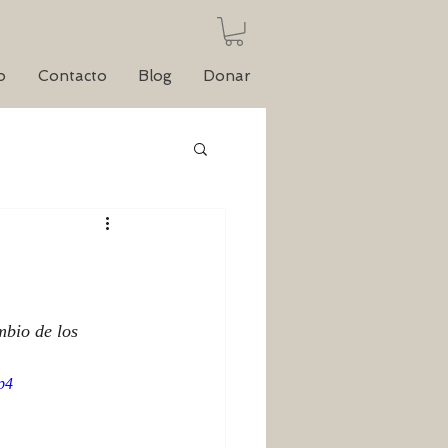
o
Contacto
Blog
Donar
mbio de los 
p4