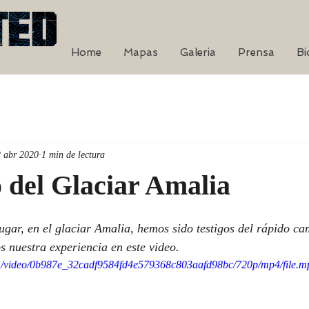
Home
Mapas
Galeria
Prensa
Bi
2 abr 2020
1 min de lectura
 del Glaciar Amalia
gar, en el glaciar Amalia, hemos sido testigos del rápido ca
 nuestra experiencia en este video.
com/video/0b987e_32cadf9584fd4e579368c803aafd98bc/720p/mp4/file.m